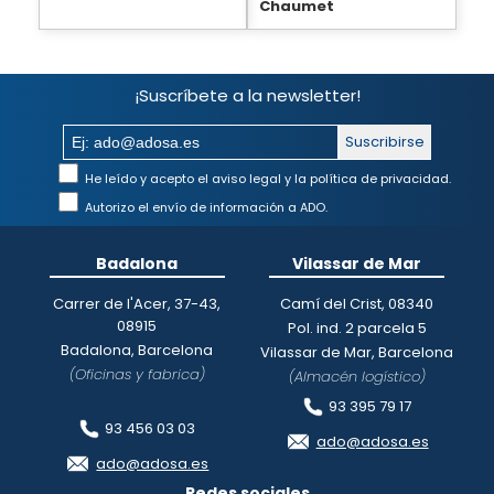
Chaumet
¡Suscríbete a la newsletter!
Suscribirse
He leído y acepto el aviso legal y la política de privacidad.
Autorizo el envío de información a ADO.
Badalona
Vilassar de Mar
Carrer de l'Acer, 37-43,
Camí del Crist, 08340
08915
Pol. ind. 2 parcela 5
Badalona, Barcelona
Vilassar de Mar, Barcelona
(Oficinas y fabrica)
(Almacén logístico)
93 395 79 17
93 456 03 03
ado@adosa.es
ado@adosa.es
Redes sociales